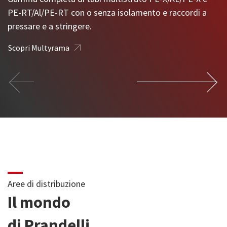
Sistema completo di tubi in PE-X e raccordi a stringere.
PE-RT/Al/PE-RT con o senza isolamento e raccordi a
Gamma completa di tubi e raccordi per il trasporto di
pressare e a stringere.
fluidi freddi e caldi in pressione.
Scopri Tuborama
Scopri Multyrama
Scopri Coprax
Aree di distribuzione
Il mondo
di Prandelli