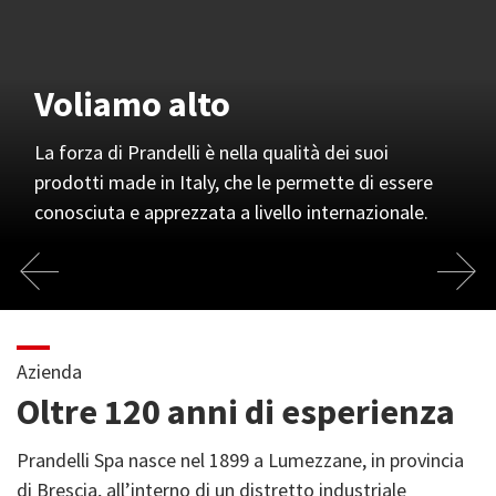
Voliamo alto
Siamo flessibili
Una squadra unita
Sostenibilità
La forza di Prandelli è nella qualità dei suoi
prodotti made in Italy, che le permette di essere
La nostra lunga esperienza e prontezza di risposta
Team Prandelli SpA: professionalità, motivazione,
Il mondo in cui viviamo, la nostra casa: anche nei
conosciuta e apprezzata a livello internazionale.
per venire incontro alle esigenze della clientela.
coinvolgimento e collaborazione.
piccoli gesti il nostro sforzo per preservarlo.
Azienda
Oltre 120 anni di esperienza
Prandelli Spa nasce nel 1899 a Lumezzane, in provincia
di Brescia, all’interno di un distretto industriale