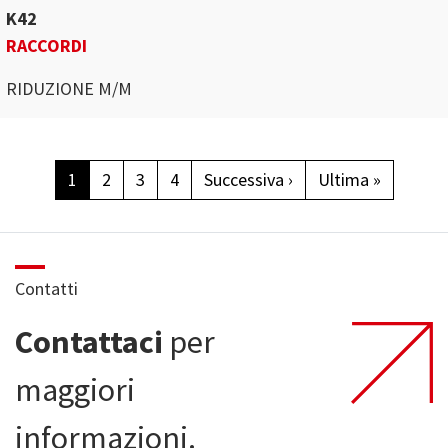
K42
RACCORDI
RIDUZIONE M/M
Paginazione
Pagina successiva
Ultima p
1
2
3
4
Successiva ›
Ultima »
Contatti
Contattaci
per
maggiori
informazioni.