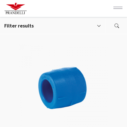
Salta
al
contenuto
principale
Filter results