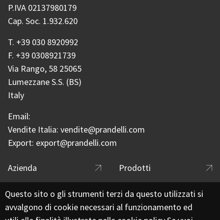
P.IVA 02137980179
Cap. Soc. 1.932.620
T.
+39 030 8920992
F.
+39 0308921739
Via Rango, 58 25065
Lumezzane S.S. (BS)
Italy
Email:
Vendite Italia:
vendite@prandelli.com
Export:
export@prandelli.com
Footer menu
Azienda
Prodotti
Catalogo
Applicazioni
Questo sito o gli strumenti terzi da questo utilizzati si
avvalgono di cookie necessari al funzionamento ed
Rete commerciale
Certificazioni