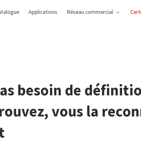
Aller
principale
atalogue
Applications
Réseau commercial
Cert
au
contenu
principal
as besoin de définitio
rouvez, vous la recon
t