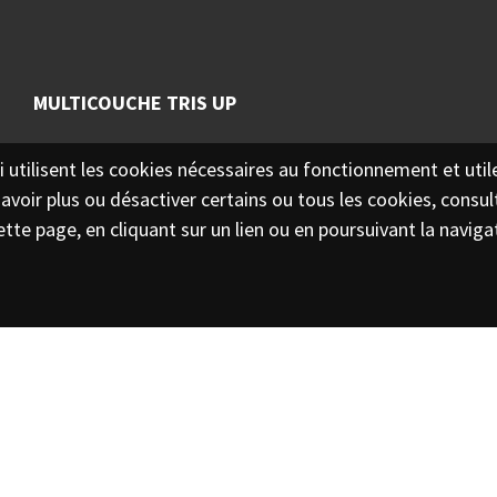
MULTICOUCHE TRIS UP
-ci utilisent les cookies nécessaires au fonctionnement et util
LICENCE PUBLIC HEALTH
PDF
PDF
avoir plus ou désactiver certains ou tous les cookies, consul
DEPARTMENT OF GOVERNMENT
ette page, en cliquant sur un lien ou en poursuivant la navig
OF HUNGARY - TRIS UP
CERTIFICATE STATE REGION
PDF
PDF
RUSSIA
PDF
PDF
KIWA KTW-BWGL