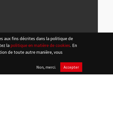
es aux fins décrites dans la politique de
IIP NON-TOXICITÉ TRIS UP
Scroll down
tez la
politique en matière de cookies
. En
ation de toute autre manière, vous
GOST RUSSIE - TUBE ET
Non, merci.
Accepter
RACCORDS PFM
KIWA