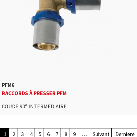
PFM6
RACCORDS À PRESSER PFM
COUDE 90º INTERMÉDIAIRE
Pagination
1
2
3
4
5
6
7
8
9
…
Suivant
Derniere