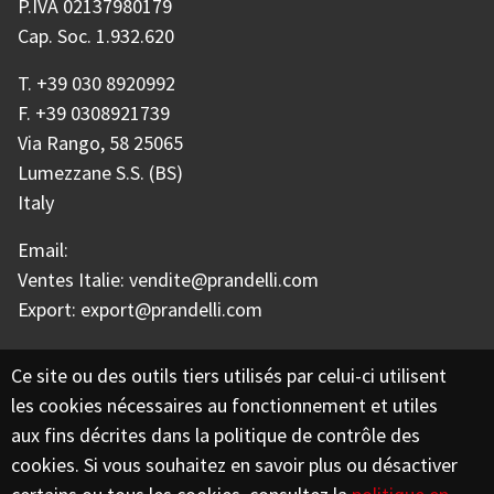
P.IVA 02137980179
Cap. Soc. 1.932.620
T.
+39 030 8920992
F.
+39 0308921739
Via Rango, 58 25065
Lumezzane S.S. (BS)
Italy
Email:
Ventes Italie:
vendite@prandelli.com
Export:
export@prandelli.com
Footer menu
Entreprise
Produits
Ce site ou des outils tiers utilisés par celui-ci utilisent
les cookies nécessaires au fonctionnement et utiles
Catalogue
Applications
aux fins décrites dans la politique de contrôle des
Réseau commercial
Certifications
cookies. Si vous souhaitez en savoir plus ou désactiver