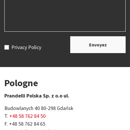
Envoyez
Privacy Policy
Pologne
Prandelli Polska Sp. z o.o ul.
C
Budowlanych 40 80-298 Gdańsk
A
T.
+48 58 762 84 50
T
F. +48 58 762 84 65
E