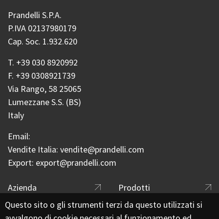
Prandelli S.P.A.
P.IVA 02137980179
Cap. Soc. 1.932.620
T.
+39 030 8920992
F.
+39 0308921739
Via Rango, 58 25065
Lumezzane S.S. (BS)
Italy
Email:
Vendite Italia:
vendite@prandelli.com
Export:
export@prandelli.com
Footer menu
Azienda
Prodotti
Questo sito o gli strumenti terzi da questo utilizzati si
Catalogo
Applicazioni
avvalgono di cookie necessari al funzionamento ed