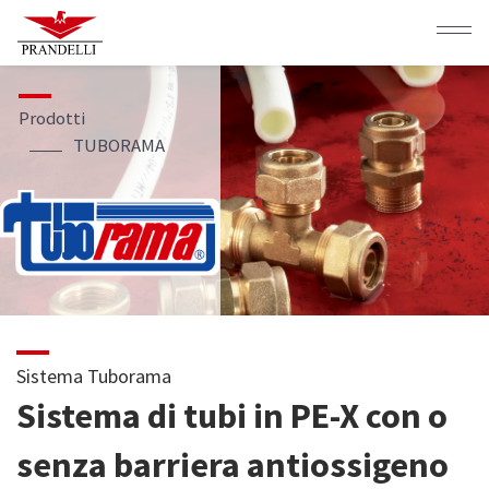
Salta
al
contenuto
principale
Prodotti
TUBORAMA
Sistema Tuborama
Sistema di tubi in PE-X con o
senza barriera antiossigeno