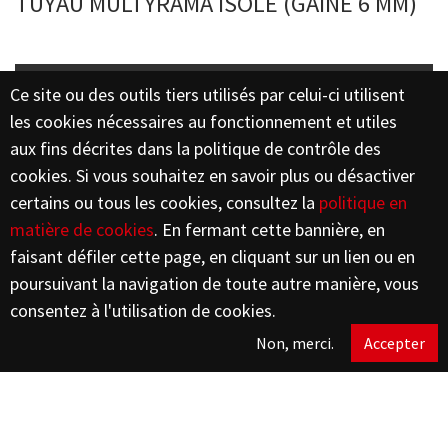
TUYAU MULTYRAMA ISOLÉ (GAINE 6 MM)
Épaisseur
Emballage
Ce site ou des outils tiers utilisés par celui-ci utilisent
Code
Dimension
aluminium
rouleaux
Descripti
les cookies nécessaires au fonctionnement et utiles
Aluminium
aux fins décrites dans la politique de contrôle des
0,2 mm
cookies. Si vous souhaitez en savoir plus ou désactiver
GAINE
10632014
14x2
0,2
50
certains ou tous les cookies, consultez la
politique en
ROUGE
matière de cookies
. En fermant cette bannière, en
GAINE
10642016
16x2
0,2
50
faisant défiler cette page, en cliquant sur un lien ou en
ROUGE
poursuivant la navigation de toute autre manière, vous
GAINE
10644016
16x2
0,2
50
consentez à l'utilisation de cookies.
BLEUE
GAINE
10642116
16x2
0,2
100
Non, merci.
Accepter
ROUGE
GAINE
10632018
18x2*
0,2
50
ROUGE
GAINE
10642020
20x2
0,25
50